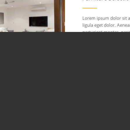
Lorem ipsum dolor sit 
ligula eget dolor. Aene
parturient montes, nasce
pellentesque eu, preti