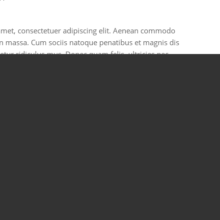
amet, consectetuer adipiscing elit. Aenean commodo
an massa. Cum sociis natoque penatibus et magnis dis
tur ridiculus mus. Donec quam felis, ultricies nec,
um quis, sem. Nulla consequat massa quis enim.