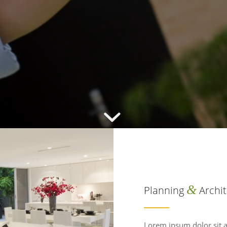
&
Planning
Archit
Lorem ipsum dolor sit 