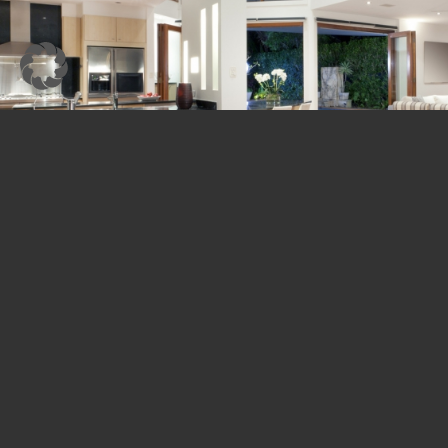
&
Light
Shadow