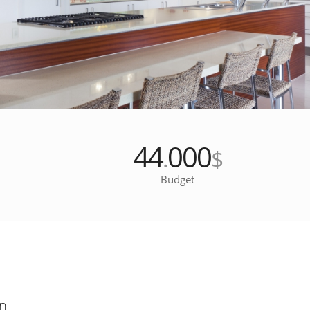
44
000
.
$
Budget
on